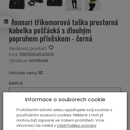
Monnari tříkomorová taška prostorná
kabelka pošťácká s dlouhým
popruhem přívěskem - černá
Sledovat produkt:
Kód:
5905054543631
Výrobce:
MONNARI
Historie ceny
BARVA
ČERNÝ
Informace o souborech cookie
MATERIÁL
Prohlížením tohoto webu vyjadřujete svůj souhlas s
používáním souborů cookies. Některé z nich již
EKOLOGICKÁ KŮŽE
mohou být zapsané ve Vašem prohlížeči. Více
informací lze nalézt v
části Politika ochrany