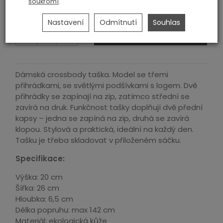
749,00 Kč
soukromí
.
1 590,00 Kč
Nastavení
Odmítnutí
Souhlas
ks
přidat do košíka
Dámská crossbody taška. Model se třemi
přihrádkami, se světlými podšívkami s logem. Dvě
přihrádky se zapínají na zip, zatímco střední se
zavírá na druk. Funkčnost tašky doplňují dvě přední
kapsy – jedna se zapíná na zip, druhá se zavírá
klopou. Stylová a praktická, ideální na každý den.
Tašku je třeba skladovat v přiloženém sáčku.
Specifikace:
Výška: 20 cm
Šířka: 26 cm
Hloubka: 6,5 cm
Délka popruhu: max 142 cm
Materiál: ekologická kůže