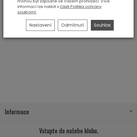
mohou být zapsané ve Vašem prohlížeči. Více
informací lze nalézt v
části Politika ochrany
soukromí
.
Nastavení
Odmítnutí
Souhlas
Informace
Vstupte do našeho klubu.