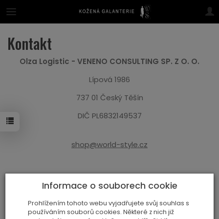
Kontakt
Olza Logistic - VENENO CONSULTING SP. Z O. O.
Lípová 1986
737 01 Český Těšín
DIČ PL6832149537
shop@world-style.cz
Ústředí:
Informace o souborech cookie
VENENO CONSULTING SP. Z O. O.
Węgrzce Wielkie 1312, 32-002 Węgrzce Wielkie
Prohlížením tohoto webu vyjadřujete svůj souhlas s
používáním souborů cookies. Některé z nich již