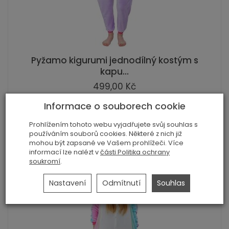
Pyžamo kigurumi jednodílný kostým s
kapu...
499,00 Kč
Informace o souborech cookie
Zobrazit podrobnosti
Prohlížením tohoto webu vyjadřujete svůj souhlas s
používáním souborů cookies. Některé z nich již
mohou být zapsané ve Vašem prohlížeči. Více
informací lze nalézt v
části Politika ochrany
soukromí
.
Nastavení
Odmítnutí
Souhlas