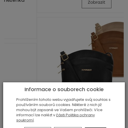
Zobrazit
Informace o souborech cookie
Prohlížením tohoto webu vyjadřujete svůj souhlas s
používáním souborů cookies. Některé z nich již
mohou být zapsané ve Vašem prohlížeči. Více
informací lze nalézt v
části Politika ochrany
Victoria&co objemná městská crossbody
soukromí
.
dá...