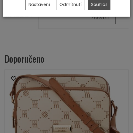
499,00 Kč
Nastavení
Odmítnutí
Souhlas
Zobrazit
Doporučeno