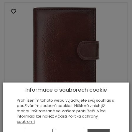
Informace o souborech cookie
Prohlížením tohoto webu vyjadřujete svůj souhlas s
Pánská ekologická kožená peněženka 4U
používáním souborů cookies. Některé z nich již
CA...
mohou být zapsané ve Vašem prohlížeči. Více
informací lze nalézt v
části Politika ochrany
189,00 Kč
soukromí
.