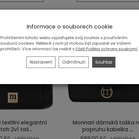
Informace o souborech cookie
Prohlížením tohoto webu vyjadřujete svůj souhlas s používáním
souborů cookies. Některé z nich již mohou být zapsané ve Vašem
prohlížeči. Více informací lze nalézt v
části Politika ochrany soukromí
.
Nastavení
Odmítnutí
Souhlas
textilní elegantní
Monnari dámská taška 
toh 2v1 taš...
popruhu kabelka ...
0 Kč
689,00 Kč
1 690,00 Kč
1 590,00 Kč