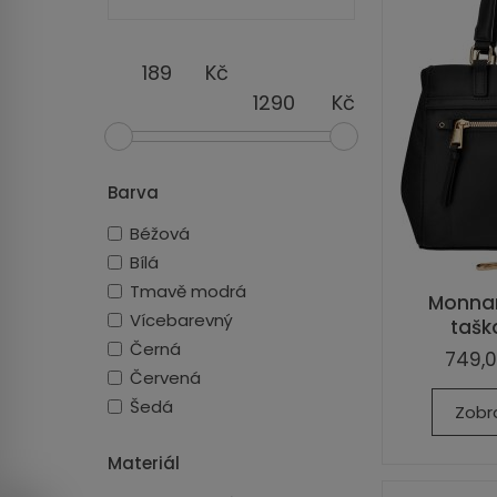
Kč
Kč
Barva
Béžová
Bílá
Tmavě modrá
Monnar
Vícebarevný
tašk
Černá
749,0
Červená
Šedá
Zobr
Materiál