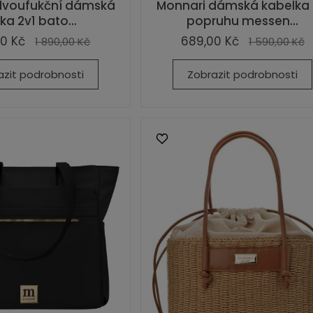
dvoufukční dámská
Monnari dámská kabelka
ka 2v1 bato...
popruhu messen...
0 Kč
689,00 Kč
1 890,00 Kč
1 590,00 Kč
azit podrobnosti
Zobrazit podrobnosti