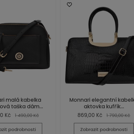
ri malá kabelka
Monnari elegantní kabel
ová taška dám...
aktovka kufřík...
0 Kč
869,00 Kč
1 490,00 Kč
1 790,00 Kč
azit podrobnosti
Zobrazit podrobnosti