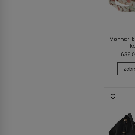
Monnari k
ka
639,0
Zobr