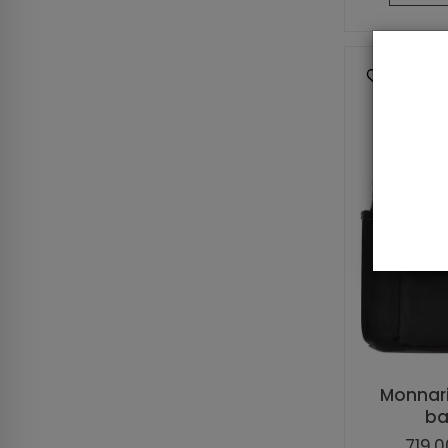
Monnari 
ba
719,0