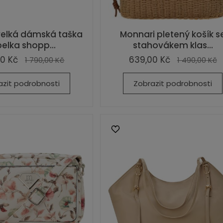
velká dámská taška
Monnari pletený košík s
elka shopp...
stahovákem klas...
0 Kč
639,00 Kč
1 790,00 Kč
1 490,00 Kč
azit podrobnosti
Zobrazit podrobnosti