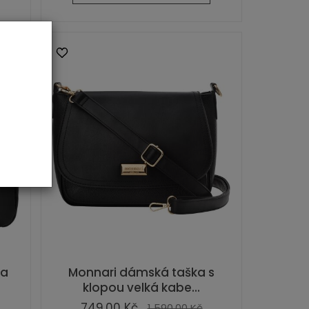
na
Monnari dámská taška s
klopou velká kabe...
749,00 Kč
1 590,00 Kč