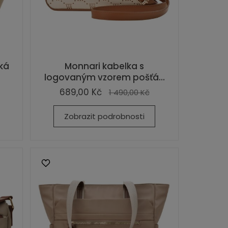
ká
Monnari kabelka s
logovaným vzorem pošťá...
689,00 Kč
1 490,00 Kč
Zobrazit podrobnosti