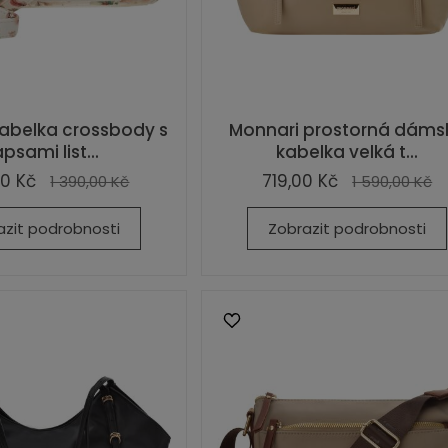
abelka crossbody s
Monnari prostorná dáms
psami list...
kabelka velká t...
0 Kč
719,00 Kč
1 390,00 Kč
1 590,00 Kč
azit podrobnosti
Zobrazit podrobnosti