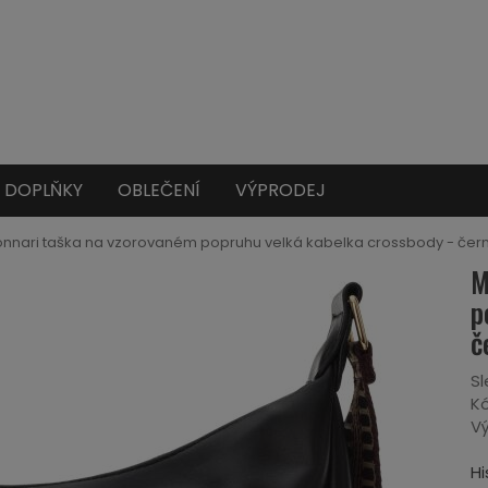
DOPLŇKY
OBLEČENÍ
VÝPRODEJ
nnari taška na vzorovaném popruhu velká kabelka crossbody - čer
M
p
č
Sl
Kó
Vý
Hi