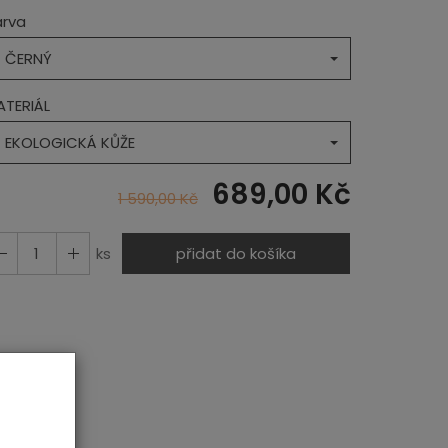
arva
ČERNÝ
ATERIÁL
EKOLOGICKÁ KŮŽE
689,00 Kč
1 590,00 Kč
ks
přidat do košíka