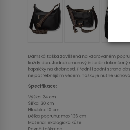
Dámská taška zavěšená na vzorovaném popruhu
každý den. Jednokomorový interiér dokončený 
kapsičky na drobnosti. Přední i zadní strana obsah
nejpotřebnějším věcem. Tašku je nutné uchová
Specifikace:
Výška: 24 cm
Šířka: 30 cm
Hloubka: 10 cm
Délka popruhu: max 136 cm
Materiál: ekologická kůže
Pevná taška: ne