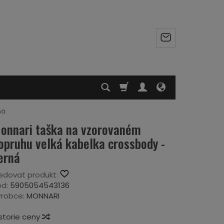
ná
onnari taška na vzorovaném
opruhu velká kabelka crossbody -
erná
edovat produkt:
d:
5905054543136
robce:
MONNARI
storie ceny