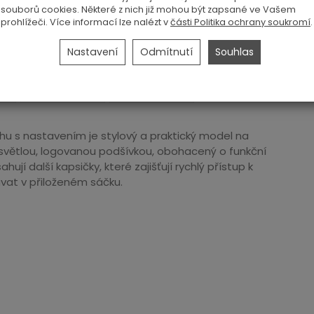
souborů cookies. Některé z nich již mohou být zapsané ve Vašem
prohlížeči. Více informací lze nalézt v
části Politika ochrany soukromí
.
Nastavení
Odmítnutí
Souhlas
 s nastavením je stylový a praktický model na
světlou, logovanou podšívkou, obohacený o funkční
ují další kapsičky, které zajišťují rychlý přístup k
vat v přiloženém sáčku.