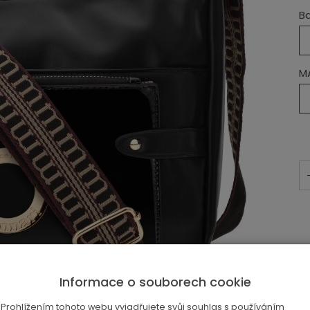
B
M
Informace o souborech cookie
Prohlížením tohoto webu vyjadřujete svůj souhlas s používáním