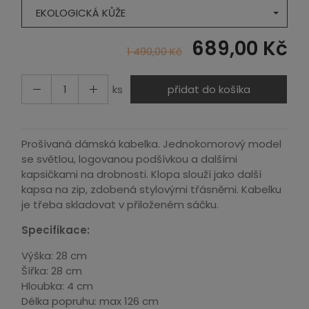
EKOLOGICKÁ KŮŽE
689,00 Kč
1 490,00 Kč
ks
přidat do košíka
Prošívaná dámská kabelka. Jednokomorový model
se světlou, logovanou podšívkou a dalšími
kapsičkami na drobnosti. Klopa slouží jako další
kapsa na zip, zdobená stylovými třásněmi. Kabelku
je třeba skladovat v přiloženém sáčku.
Specifikace:
Výška: 28 cm
Šířka: 28 cm
Hloubka: 4 cm
Délka popruhu: max 126 cm