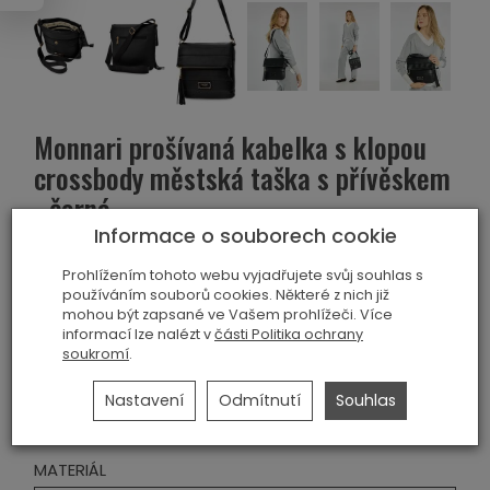
Monnari prošívaná kabelka s klopou
crossbody městská taška s přívěskem
- černá
Informace o souborech cookie
Sledovat produkt:
Kód:
5905054543013
Prohlížením tohoto webu vyjadřujete svůj souhlas s
Výrobce:
MONNARI
používáním souborů cookies. Některé z nich již
mohou být zapsané ve Vašem prohlížeči. Více
informací lze nalézt v
části Politika ochrany
Historie ceny
soukromí
.
Barva
Nastavení
Odmítnutí
Souhlas
ČERNÝ
MATERIÁL