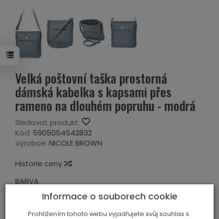
Velká poštovní taška prostorná
dámská kabelka s kapsami přes
rameno na dlouhém popruhu - modrá
Sledovat produkt:
Kód:
5905054542832
Výrobce:
NICOLE BROWN
Historie ceny
BARVA
Informace o souborech cookie
MODRÝ
Prohlížením tohoto webu vyjadřujete svůj souhlas s