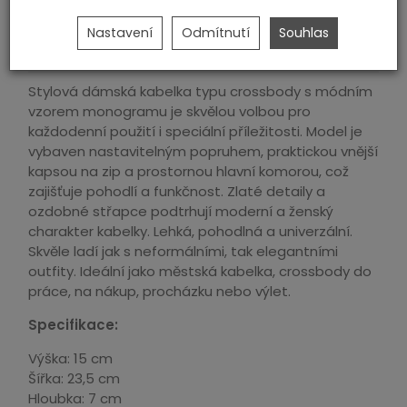
ks
přidat do košíka
Nastavení
Odmítnutí
Souhlas
Stylová dámská kabelka typu crossbody s módním
vzorem monogramu je skvělou volbou pro
každodenní použití i speciální příležitosti. Model je
vybaven nastavitelným popruhem, praktickou vnější
kapsou na zip a prostornou hlavní komorou, což
zajišťuje pohodlí a funkčnost. Zlaté detaily a
ozdobné střapce podtrhují moderní a ženský
charakter kabelky. Lehká, pohodlná a univerzální.
Skvěle ladí jak s neformálními, tak elegantními
outfity. Ideální jako městská kabelka, crossbody do
práce, na nákup, procházku nebo výlet.
Specifikace:
Výška: 15 cm
Šířka: 23,5 cm
Hloubka: 7 cm