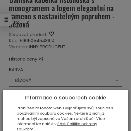
monogramem a logem elegantní na
rameno s nastavitelným popruhem -
béžová
Sledovat produkt:
Kód:
5905054543914
Výrobce:
INNY PRODUCENT
Historie ceny
BARVA
BÉŽOVÝ
MATERIÁL
Informace o souborech cookie
EKOLOGICKÁ KŮŽE
Prohlížením tohoto webu vyjadřujete svůj souhlas s
používáním souborů cookies. Některé z nich již
519,00 Kč
mohou být zapsané ve Vašem prohlížeči. Více
informací lze nalézt v
části Politika ochrany
soukromí
.