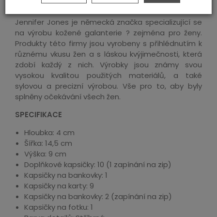
Jennifer Jones je německá značka specializující se
na výrobu kožené galanterie ? zejména pro ženy.
Produkty této firmy jsou vyrobeny s přihlédnutím k
různému vkusu žen a s láskou kvýjimečnosti, která
zdobí každý z nich. Výrobky jsou známy svou
vysokou kvalitou použitých materiálů, a také
sylovou a precizní výrobou. Vše pro to, aby byly
splněny očekávání všech žen.
SPECIFIKACE
Hloubka: 4 cm
Šířka: 14,5 cm
Výška: 9 cm
Doplňkové kapsičky: 10 (1 zapínání na zip)
Kapsičky na bankovky: 1
Kapsičky na karty: 9
Kapsičky na bankovky: 2 (zapínání na zip)
Kapsičky na fotku: 1