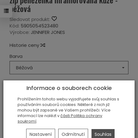
béžová
Sledovat produkt:
Kód:
5905054523480
Výrobce:
JENNIFER JONES
Historie ceny
Barva
Béžová
Materiál
Informace o souborech cookie
Přírodní kůže
Prohlížením tohoto webu vyjadřujete svůj souhlas s
používáním souborů cookies. Některé z nich již
269,00 Kč
mohou být zapsané ve Vašem prohlížeči. Více
informací lze nalézt v
části Politika ochrany
soukromí
.
ks
přidat do košíka
Nastavení
Odmítnutí
Souhlas