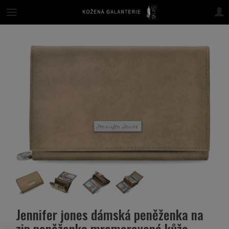
Jennifer jones dámská peněženka na
zip peněženka mramorovaná kůže -